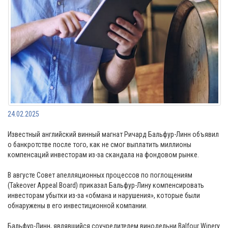
24.02.2025
Известный английский винный магнат Ричард Бальфур-Линн объявил
о банкротстве после того, как не смог выплатить миллионы
компенсаций инвесторам из-за скандала на фондовом рынке.
В августе Совет апелляционных процессов по поглощениям
(Takeover Appeal Board) приказал Бальфур-Лину компенсировать
инвесторам убытки из-за «обмана и нарушения», которые были
обнаружены в его инвестиционной компании.
Бальфур-Линн, являвшийся соучредителем винодельни Balfour Winery