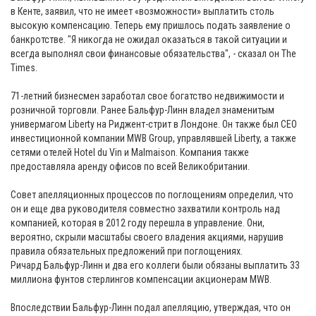
в Кенте, заявил, что не имеет «возможности» выплатить столь
высокую компенсацию. Теперь ему пришлось подать заявление о
банкротстве. "Я никогда не ожидал оказаться в такой ситуации и
всегда выполнял свои финансовые обязательства", - сказал он The
Times.
71-летний бизнесмен заработал свое богатство недвижимости и
розничной торговли. Ранее Бальфур-Линн владел знаменитым
универмагом Liberty на Риджент-стрит в Лондоне. Он также был CEO
инвестиционной компании MWB Group, управлявшей Liberty, а также
сетями отелей Hotel du Vin и Malmaison. Компания также
предоставляла аренду офисов по всей Великобритании.
Совет апелляционных процессов по поглощениям определил, что
он и еще два руководителя совместно захватили контроль над
компанией, которая в 2012 году перешла в управление. Они,
вероятно, скрыли масштабы своего владения акциями, нарушив
правила обязательных предложений при поглощениях.
Ричард Бальфур-Линн и два его коллеги были обязаны выплатить 33
миллиона фунтов стерлингов компенсации акционерам MWB.
Впоследствии Бальфур-Линн подал апелляцию, утверждая, что он