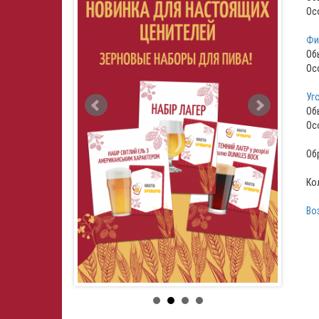
Ос
Фи
Об
Ос
Уго
Об
Ос
Об
Ко
Во