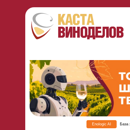
Enologic AI
База 