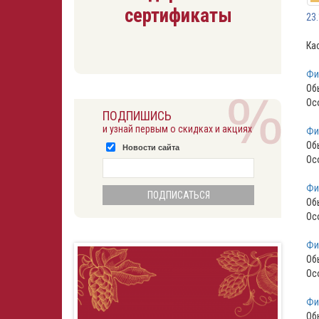
сертификаты
23
Ка
Фи
Об
Ос
ПОДПИШИСЬ
и узнай первым о скидках и акциях
Фил
Об
Новости сайта
Ос
Фи
Об
Ос
Фи
Об
Ос
Фи
Об