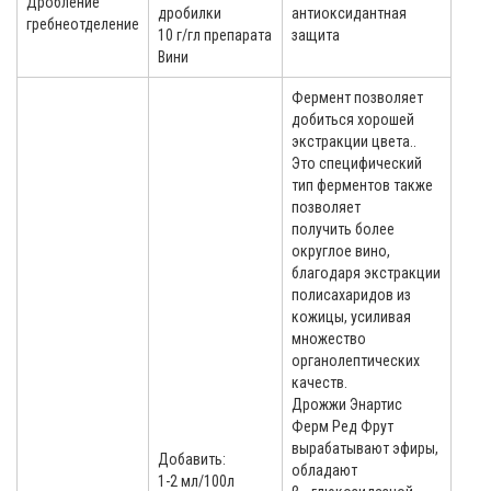
Дробление
дробилки
антиоксидантная
гребнеотделение
10 г/гл препарата
защита
Вини
Фермент позволяет
добиться хорошей
экстракции цвета..
Это специфический
тип ферментов также
позволяет
получить более
округлое вино,
благодаря экстракции
полисахаридов из
кожицы, усиливая
множество
органолептических
качеств.
Дрожжи Энартис
Ферм Ред Фрут
вырабатывают эфиры,
Добавить:
обладают
1-2 мл/100л