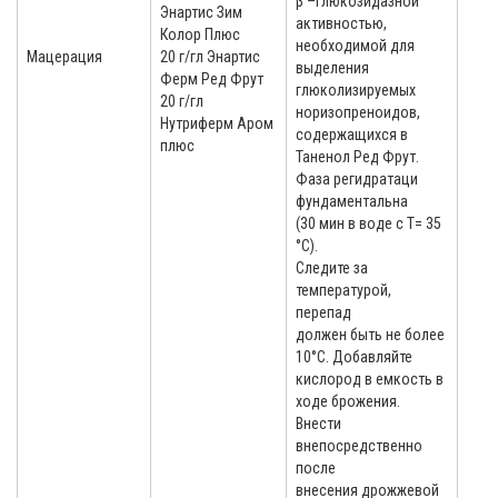
β –глюкозидазной
Энартис Зим
активностью,
Колор Плюс
необходимой для
Мацерация
20 г/гл Энартис
выделения
Ферм Ред Фрут
глюколизируемых
20 г/гл
норизопреноидов,
Нутриферм Аром
содержащихся в
плюс
Таненол Ред Фрут.
Фаза регидратаци
фундаментальна
(30 мин в воде с Т= 35
°C).
Следите за
температурой,
перепад
должен быть не более
10°C. Добавляйте
кислород в емкость в
ходе брожения.
Внести
внепосредственно
после
внесения дрожжевой