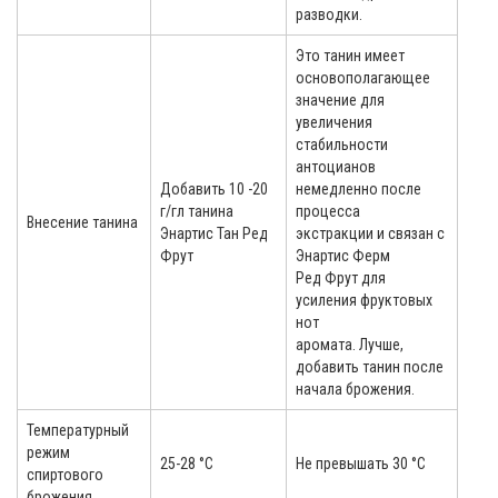
разводки.
Это танин имеет
основополагающее
значение для
увеличения
стабильности
антоцианов
Добавить 10 -20
немедленно после
г/гл танина
процесса
Внесение танина
Энартис Тан Ред
экстракции и связан с
Фрут
Энартис Ферм
Ред Фрут для
усиления фруктовых
нот
аромата. Лучше,
добавить танин после
начала брожения.
Температурный
режим
25-28 °C
Не превышать 30 °C
спиртового
брожения