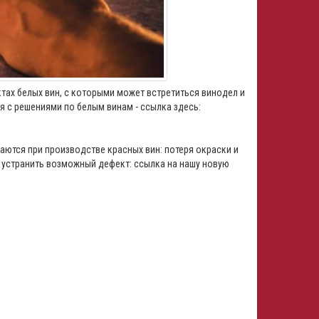
ах белых вин, с которыми может встретиться винодел и
ся с решениями по белым винам - ссылка здесь:
ются при производстве красных вин: потеря окраски и
и устранить возможный дефект: ссылка на нашу новую