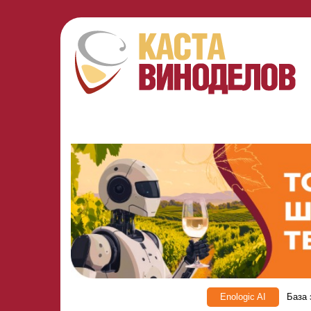
Enologic AI
База 