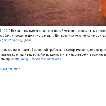
.11.2019
Недавно мы публиковали наш новый материал о возможных дефект
особах их профилактики и устранения. Для всех, кто не успел ознакомить
p://bit.ly/rozovie_i_belie
годня мы поговорим об основной проблеме, с которыми виноделы встреча
падение красящих веществ. Как предотвратить, как определить причину 
бликацию:
http://bit.ly/DefektiKrasnihVinCasta
зврат к списку