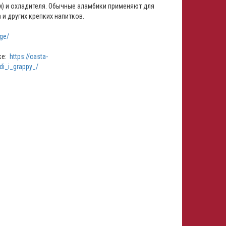
м) и охладителя. Обычные аламбики применяют для
 и других крепких напитков.
ge/
ке:
https://casta-
di_i_grappy_/