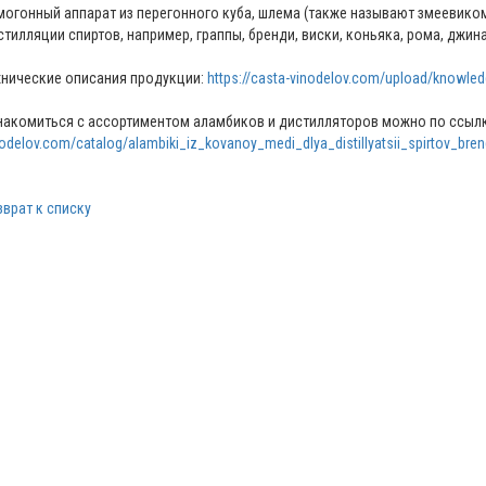
могонный аппарат из перегонного куба, шлема (также называют змеевико
стилляции спиртов, например, граппы, бренди, виски, коньяка, рома, джина
хнические описания продукции:
https://casta-vinodelov.com/upload/knowled
накомиться с ассортиментом аламбиков и дистилляторов можно по ссыл
odelov.com/catalog/alambiki_iz_kovanoy_medi_dlya_distillyatsii_spirtov_bren
зврат к списку