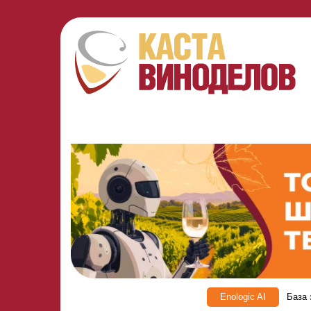
Enologic AI
База 