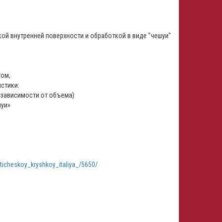
ой внутренней поверхности и обработкой в виде "чешуи"
гом,
истики:
 в зависимости от объема)
шуи»
icheskoy_kryshkoy_italiya_/5650/