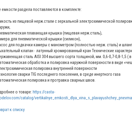
е емкости раздела поставляются в комплекте:
емкость из пищевой нерж.стали с зеркальной электрохимической полировк
аружи,
пневматическая плавающая крышка (пищевая нерж.сталь),
камера для пневматической крышки (силикон),
насос для подкачки камеры с манометром (полностью нерж. сталь) и шлан
дыхательный клапан ∙ латунный хромированный кран Технические характер
Нержавеющая сталь AISI 304 высшего сорта толщиной, мм. 0,6-0,7-0,8-1,5 (
Автоматическая обработка и полировка наружной поверхности в виде «че
Электрохимическая полировка внутренней поверхности
Технология сварки TIG последнего поколения, в среде инертного газа
Автоматическая полировка и протравка сварных швов.
дробнее о товаре:
https://casta-
nodelov.com/catalog/vertikalnye_emkosti_dlya_vina_s_plavayushchey_pnevmat
зврат к списку