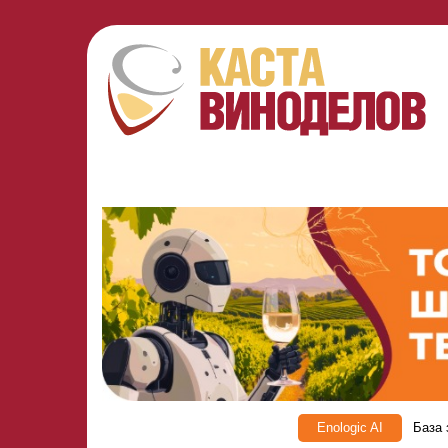
Enologic AI
База 