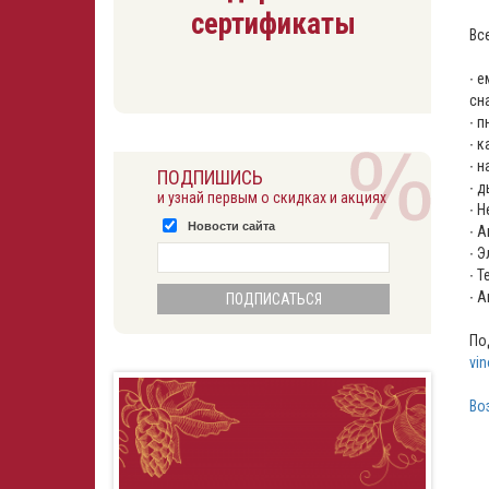
сертификаты
Вс
∙ 
сн
∙ 
∙ 
∙ 
ПОДПИШИСЬ
∙ 
и узнай первым о скидках и акциях
∙ 
Новости сайта
∙ 
∙ 
∙ 
∙ 
По
vi
Во