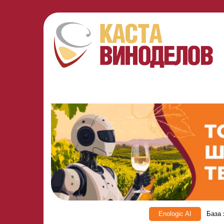
Enologic AI
База 