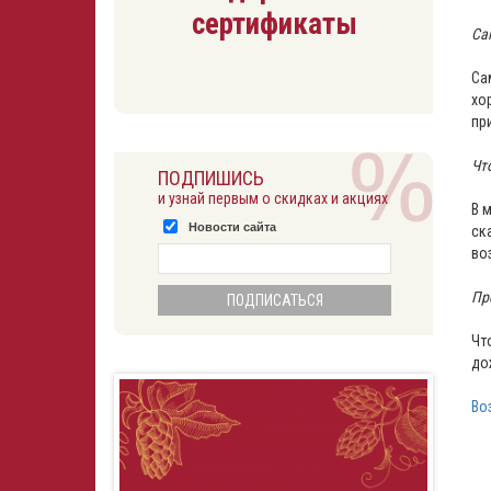
сертификаты
Са
Са
хо
пр
Чт
ПОДПИШИСЬ
и узнай первым о скидках и акциях
В 
Новости сайта
ск
во
Пр
Чт
до
Во