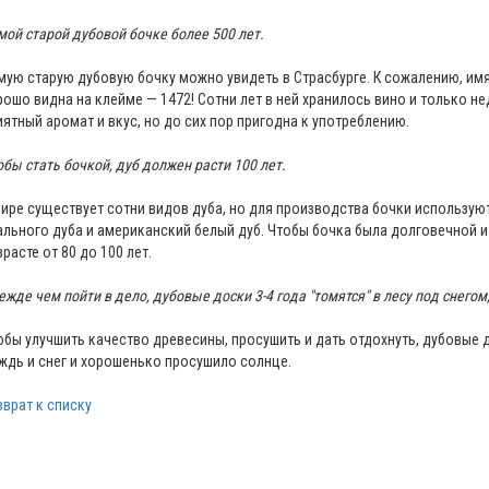
мой старой дубовой бочке более 500 лет.
мую старую дубовую бочку можно увидеть в Страсбурге. К сожалению, имя
рошо видна на клейме — 1472! Сотни лет в ней хранилось вино и только не
иятный аромат и вкус, но до сих пор пригодна к употреблению.
обы стать бочкой, дуб должен расти 100 лет.
мире существует сотни видов дуба, но для производства бочки использую
ального дуба и американский белый дуб. Чтобы бочка была долговечной и
зрасте от 80 до 100 лет.
ежде чем пойти в дело, дубовые доски 3-4 года "томятся" в лесу под снего
обы улучшить качество древесины, просушить и дать отдохнуть, дубовые 
ждь и снег и хорошенько просушило солнце.
зврат к списку