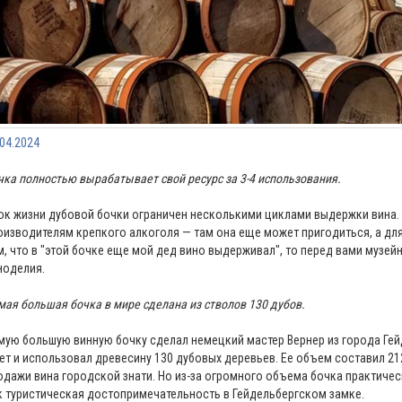
.04.2024
чка полностью вырабатывает свой ресурс за 3-4 использования.
ок жизни дубовой бочки ограничен несколькими циклами выдержки вина. 
оизводителям крепкого алкоголя — там она еще может пригодиться, а для
м, что в "этой бочке еще мой дед вино выдерживал", то перед вами музей
ноделия.
мая большая бочка в мире сделана из стволов 130 дубов.
мую большую винную бочку сделал немецкий мастер Вернер из города Гейд
лет и использовал древесину 130 дубовых деревьев. Ее объем составил 21
одажи вина городской знати. Но из-за огромного объема бочка практическ
к туристическая достопримечательность в Гейдельбергском замке.