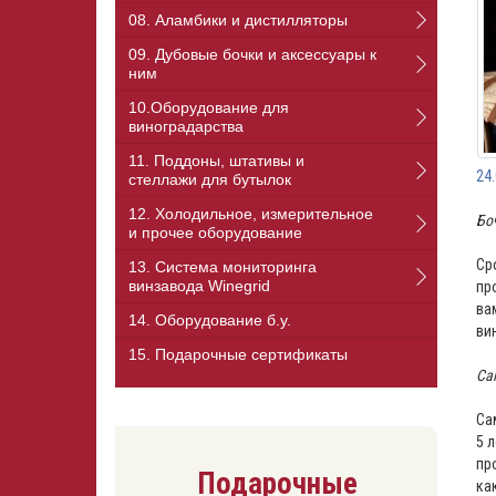
08. Аламбики и дистилляторы
09. Дубовые бочки и аксессуары к
ним
10.Оборудование для
виноградарства
11. Поддоны, штативы и
24
стеллажи для бутылок
12. Холодильное, измерительное
Бо
и прочее оборудование
Ср
13. Cистема мониторинга
винзавода Winegrid
пр
ва
14. Оборудование б.у.
ви
15. Подарочные сертификаты
Са
Са
5 
пр
Подарочные
ка