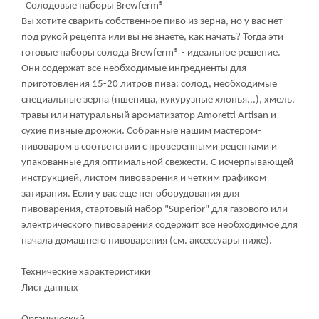
Солодовые наборы Brewferm®
Вы хотите сварить собственное пиво из зерна, но у вас нет
под рукой рецепта или вы не знаете, как начать? Тогда эти
готовые наборы солода Brewferm® - идеальное решение.
Они содержат все необходимые ингредиенты для
приготовления 15-20 литров пива: солод, необходимые
специальные зерна (пшеница, кукурузные хлопья...), хмель,
травы или натуральный ароматизатор Amoretti Artisan и
сухие пивные дрожжи. Собранные нашим мастером-
пивоваром в соответствии с проверенными рецептами и
упакованные для оптимальной свежести. С исчерпывающей
инструкцией, листом пивоварения и четким графиком
затирания. Если у вас еще нет оборудования для
пивоварения, стартовый набор "Superior" для газового или
электрического пивоварения содержит все необходимое для
начала домашнего пивоварения (см. аксессуары ниже).
Технические характеристики
Лист данных