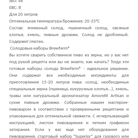
IBU: 46
EBC: 8
Для 20 литров
Оптимальная температура брожения: 20-25°C
Состав: ячменный солод, пшеничный солод, овсяные
хлопья, хмель, пивные дрожжи. Солод не дробленый.
Содержит глютен.
Солодовые наборы Brewferm®
Вы хотите сварить собственное пиво из зерна, но у вас нет
под рукой рецепта или вы не знаете, как начать? Тогда эти
готовые наборы солода Brewferm® - идеальное решение.
Они содержат все необходимые ингредиенты для
приготовления 15-20 литров пива: солод, необходимые
специальные зерна (пшеница, кукурузные хлопья...), хмель,
травы или натуральный ароматизатор Amoretti Artisan и
сухие пивные дрожжи. Собранные нашим мастером-
пивоваром в соответствии с проверенными рецептами и
упакованные для оптимальной свежести. С исчерпывающей
инструкцией, листом пивоварения и четким графиком
затирания. Если у вас еще нет оборудования для
пивоварения, стартовый набор "Superior" для газового или