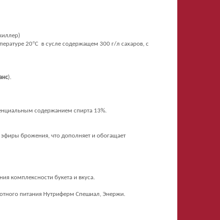
киллер)
°
пературе 20
С в сусле содержащем 300 г/л сахаров,
c
анс
).
потенциальным содержанием спирта 13%.
эфиры брожения, что дополняет и обогащает
ия комплексности букета и вкуса.
отного питания Нутриферм Спешиал, Энержи.