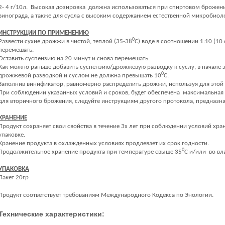
2- 4 г/10л. Высокая дозировка должна использоваться при спиртовом брожен
винограда, а также для сусла с высоким содержанием естественной микробиол
ИНСТРУКЦИИ ПО ПРИМЕНЕНИЮ
0
Развести сухие дрожжи в чистой, теплой (35-38
С) воде в соотношении 1:10 (1
перемешать.
Оставить суспензию на 20 минут и снова перемешать.
Как можно раньше добавить суспензию/дрожжевую разводку к суслу, в начале 
0
дрожжевой разводкой и суслом не должна превышать 10
С.
Заполнив винификатор, равномерно распределить дрожжи, используя для этой
При соблюдении указанных условий и сроков, будет обеспечена максимальна
для вторичного брожения, следуйте инструкциям другого протокола, предназна
ХРАНЕНИЕ
Продукт сохраняет свои свойства в течение 3х лет при соблюдении условий хр
упаковке.
Хранение продукта в охлажденных условиях продлевает их срок годности.
0
Продолжительное хранение продукта при температуре свыше 35
С и/или во вл
УПАКОВКА
Пакет 20гр
Продукт соответствует требованиям Международного Кодекса по Энологии.
Технические характеристики: