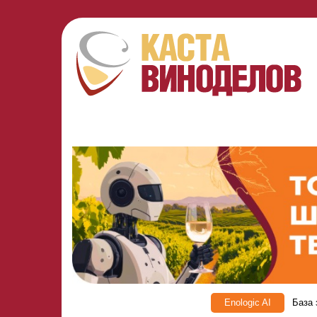
Enologic AI
База 