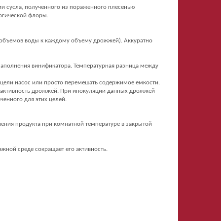
ии сусла, полученного из пораженного плесенью
огической флоры.
0 объемов воды к каждому объему дрожжей). Аккуратно
заполнения винификатора. Температурная разница между
 цели насос или просто перемешать содержимое емкости.
я активность дрожжей. При инокуляции данных дрожжей
ченного для этих целей.
анения продукта при комнатной температуре в закрытой
ажной среде сокращает его активность.