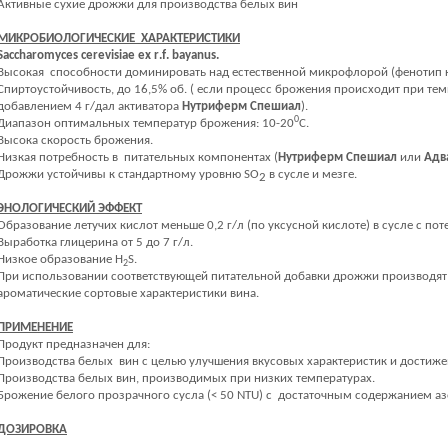
Активные сухие дрожжи для производства белых вин
МИКРОБИОЛОГИЧЕСКИЕ ХАРАКТЕРИСТИКИ
Saccharomyces
cerevisiae
ex
r
.
f
.
bayanus
.
Высокая способности доминировать над естественной микрофлорой (фенотип 
Спиртоустойчивость, до 16,5% об. ( если процесс брожения происходит при тем
добавлением 4 г/дал активатора
Нутриферм Спешиал
).
0
Диапазон оптимальных температур брожения: 10-20
С.
Высока скорость брожения.
Низкая потребность в питательных компонентах (
Нутриферм Спешиал
или
Адв
Дрожжи устойчивы к стандартному уровню
SO
в
сусле
и мезге.
2
ЭНОЛОГИЧЕСКИЙ ЭФФЕКТ
Образование летучих кислот меньше 0,2 г/л (по уксусной кислоте) в сусле с 
Выработка глицерина от 5 до 7 г/л.
Низкое образование
H
S
.
2
При использовании соответствующей питательной добавки дрожжи производят 
ароматические сортовые характеристики вина.
ПРИМЕНЕНИЕ
Продукт предназначен для:
Производства белых вин с целью улучшения вкусовых характеристик и достижен
Производства белых вин, производимых при низких температурах.
Брожение белого прозрачного сусла (< 50
NTU
) с достаточным содержанием аз
ДОЗИРОВКА