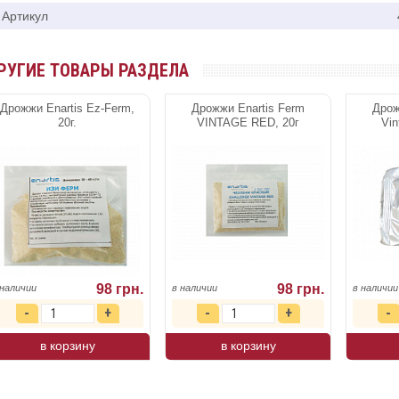
Артикул
РУГИЕ ТОВАРЫ РАЗДЕЛА
Дрожжи Enartis Ez-Ferm,
Дрожжи Enartis Ferm
Дрож
20г.
VINTAGE RED, 20г
Vin
98 грн.
98 грн.
 наличии
в наличии
в наличии
в корзину
в корзину