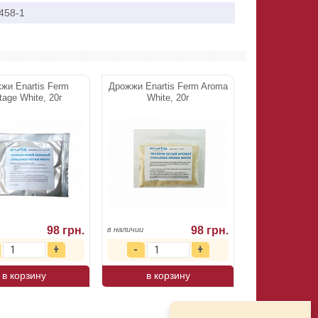
458-1
жи Enartis Ferm
Дрожжи Enartis Ferm Aroma
tage White, 20г
White, 20г
98 грн.
98 грн.
в наличии
в корзину
в корзину