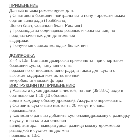
ПРИМЕНЕНИЕ
Данный штамм рекомендуем для:
§
Спиртового брожения нейтральных и полу - ароматических
сортов винограда (Треббиано,
Шенен блан, Совиньон блан, Рислинг)
§
Производства ординарных розовых и красных вин, не
предназначенных для длительной
выдержки.
§
Получения свежих молодых белых вин
ДОЗИРОВКА
2 - 4 г/10л. Большая дозировка применяется при спиртовом
брожении сусла, полученного из
пораженного плесенью винограда, а также для сусла с
высоким содержанием естественной
микробиологической флоры
ИНСТРУКЦИИ ПО ПРИМЕНЕНИЮ
§
Развести сухие дрожжи в чистой, теплой (35-38
С) воде в
0
соотношении 1:10 (10 объемов
воды к каждому объему дрожжей). Аккуратно перемешать.
§
Оставить суспензию выстоять 20 минут и снова
перемешайте.
§
Как можно раньше добавить суспензию/дрожжевую разводку
к суслу, в начале заполнения
винификатора. Температурная разница между дрожжевой
разводкой и суслом не должна
превышать 10
С.
0