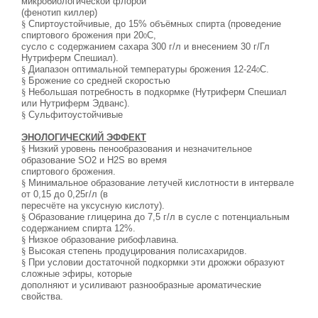
микробиологической флорой
(фенотип киллер)
§
Спиртоустойчивые, до 15% объёмных спирта (проведение
спиртового брожения при 20
С,
0
сусло с содержанием сахара 300 г/л и внесением 30 г/Гл
Нутриферм Спешиал).
§
Диапазон оптимальной температуры брожения 12-24
С.
0
§
Брожение со средней скоростью
§
Небольшая потребность в подкормке (Нутриферм Спешиал
или Нутриферм Эдванс).
§
Сульфитоустойчивые
ЭНОЛОГИЧЕСКИЙ ЭФФЕКТ
§
Низкий уровень пенообразования и незначительное
образование SO2 и H2S во время
спиртового брожения.
§
Минимальное образование летучей кислотности в интервале
от 0,15 до 0,25г/л (в
пересчёте на уксусную кислоту).
§
Образование глицерина до 7,5 г/л в сусле с потенциальным
содержанием спирта 12%.
§
Низкое образование рибофлавина.
§
Высокая степень продуцирования полисахаридов.
§
При условии достаточной подкормки эти дрожжи образуют
сложные эфиры, которые
дополняют и усиливают разнообразные ароматические
свойства.