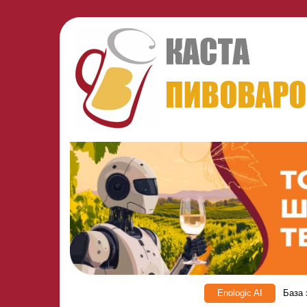
Enologic AI
База 