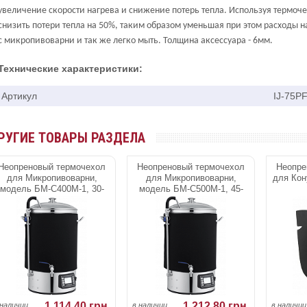
увеличение скорости нагрева и снижение потерь тепла. Используя термоче
снизить потери тепла на 50%, таким образом уменьшая при этом расходы н
с микропивоварни и так же легко мыть. Толщина аксессуара - 6мм.
Технические характеристики:
Артикул
IJ-75P
РУГИЕ ТОВАРЫ РАЗДЕЛА
Неопреновый термочехол
Неопреновый термочехол
Неопре
для Микропивоварни,
для Микропивоварни,
для Кон
модель БМ-С400М-1, 30-
модель БМ-С500М-1, 45-
40л
52л
1.114,40 грн.
1.212,80 грн.
 наличии
в наличии
в наличии