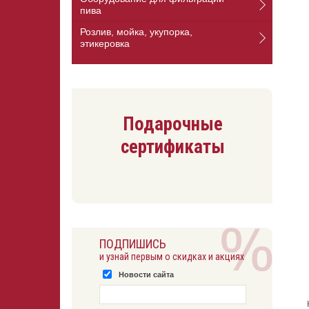
пива
Розлив, мойка, укупорка,
этикеровка
Подарочные
сертификаты
ПОДПИШИСЬ
и узнай первым о скидках и акциях
Новости сайта