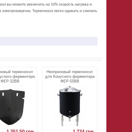
хол вы можете увеличить на 10% скорость нагрева и
а электроэнергию. Термочехол легко одевать и снимать
F
новый термочехол
Неопреновый термочехол
усного ферментера
для Конусного ферментера
ФЕР-32ВВ
ФЕР-55ВВ
1.351,50 грн.
1.734 грн.