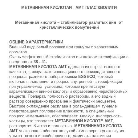
МЕТАВИННАЯ КИСЛОТАИ - АМТ ПЛАС КВОЛИТИ
Метавинная кислота – стабилизатор разлитых вин
от
кристаллических помутнений
ОБЩИЕ ХАРАКТЕРИСТИКИ
Внешний вид: белый порошок или гранулы с характерным
ароматом.
Очень эффективный стабилизатор с индексом этерификации в
пределах от
38 - 41.
МЕТАВИННАЯ КИСЛОТА АМТ
сделана из сырья
высшего
качества, в результате инновационного производственного
процесса, развитого лабораториями
ESSECO
, который
включает плавление, и процесс внутренней - этерификации
при управляемых
условиях, которые препятствуют
карамелизации винной кислоты и образованию нерастворимых
веществ. Препарат, полностью растворим, а его водный
раствор совершенно прозрачен и фактически бесцветен.
Быстрое охлаждение расплава в охлаждающем туннеле
предотвращает поглощение влажности, а специальный
процесс измельчения, обеспечивает
мелкую дисперсность
частицы, что позволяет
МЕТАВИННОЙ КИСЛОТЕ АМТ
,
растворятся быстро и полностью.
МЕТАВИННАЯ КИСЛОТА
АМТ
упакована в абсолютно сухой атмосфере в упаковку из
ультра тонкого и особо-прочного, ламината алюминия