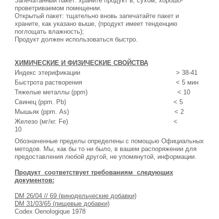
Запечатанный пакет: храните продукт в, сухом, хорошо-
проветриваемом помещении.
Открытый пакет: тщательно вновь запечатайте пакет и
храните, как указано выше, (продукт имеет тенденцию
поглощать влажность);
Продукт должен использоваться быстро.
ХИМИЧЕСКИЕ И ФИЗИЧЕСКИЕ СВОЙСТВА
Индекс этерификации
> 38-41
Быстрота растворения
< 5 мин
Тяжелые металлы (ppm)
< 10
Свинец (ppm. Pb)
< 5
Мышьяк (ppm.
As
)
< 2
Железо (мг/кг.
Fe
)
<
10
Обозначенные пределы определены с помощью Официальных
методов. Мы, как бы то ни было, в вашем распоряжении для
предоставления любой другой, не упомянутой, информации.
Продукт
соответствует требованиям
следующих
документов:
DM 26/04 // 69 (винодельческие добавки)
DM 31/03/65 (пищевые добавки)
Codex
Oenologique
1978