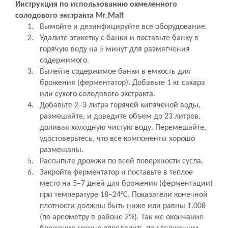
Инструкция по использованию охмеленного
солодового экстракта
Mr
.
Malt
1.
Вымойте и дезинфицируйте все оборудование.
2.
Удалите этикетку с банки и поставьте банку в
горячую воду на 5 минут для размягчения
содержимого.
3.
Вылейте содержимое банки в емкость для
брожения (ферментатор). Добавьте 1 кг сахара
или сухого солодового экстракта.
4.
Добавьте 2–3 литра горячей кипяченой воды,
размешайте, и доведите объем до 23 литров,
доливая холодную чистую воду. Перемешайте,
удостоверьтесь, что все компоненты хорошо
размешаны.
5.
Рассыпьте дрожжи по всей поверхности сусла.
6.
Закройте ферментатор и поставьте в теплое
место на 5–7 дней для брожения (ферментации)
при температуре 18–24°C. Показа
тели
конечной
плотности должны быть ниже или равны 1.008
(по ареометру в районе 2%). Так же окончание