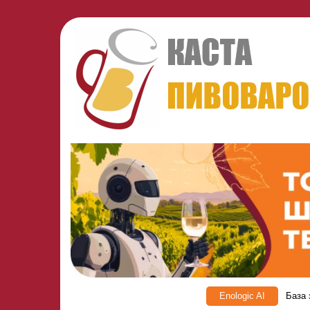
Enologic AI
База 