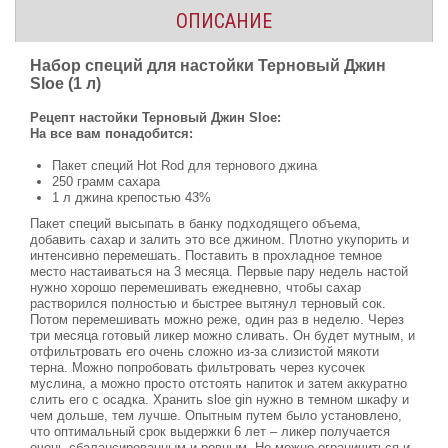
ОПИСАНИЕ
Набор специй для настойки Терновый Джин
Sloe (1 л)
Рецепт настойки Терновый Джин Sloe:
На все вам понадобится:
Пакет специй Hot Rod для тернового джина
250 грамм сахара
1 л джина крепостью 43%
Пакет специй высыпать в банку подходящего объема,
добавить сахар и залить это все джином. Плотно укупорить и
интенсивно перемешать. Поставить в прохладное темное
место настаиваться на 3 месяца. Первые пару недель настой
нужно хорошо перемешивать ежедневно, чтобы сахар
растворился полностью и быстрее вытянул терновый сок.
Потом перемешивать можно реже, один раз в неделю. Через
три месяца готовый ликер можно сливать. Он будет мутным, и
отфильтровать его очень сложно из-за слизистой мякоти
терна. Можно попробовать фильтровать через кусочек
муслина, а можно просто отстоять напиток и затем аккуратно
слить его с осадка. Хранить sloe gin нужно в темном шкафу и
чем дольше, тем лучше. Опытным путем было установлено,
что оптимальный срок выдержки 6 лет – ликер получается
очень сбалансированным и ровным. Но можно ограничиться и