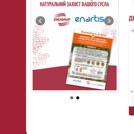
Д
Н
в