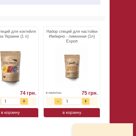
пеций для коктейля
Набор специй для настойки
а Украине (1 л)
Имбирно - лимонная (1л)
Export
74 грн.
75 грн.
в наличии
в корзину
в корзину