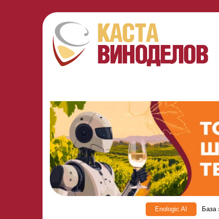
Enologic AI
База 