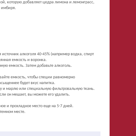
кой, которую добавляет цедра лимона и лемонграсс,
 имбиря.
я источник алкоголя 40-45% (например водка, спирт
лянная емкость и воронка.
нную емкость. Затем добавьте алкоголь.
ивайте емкость, чтобы специи равномерно
асыщеннее будет вкус напитка.
нку и марлю или специальную фильтровальную ткань.
сли он мешает, вы можете его удалить.
ное и прохладное место еще на 5-7 дней.
 темном месте.