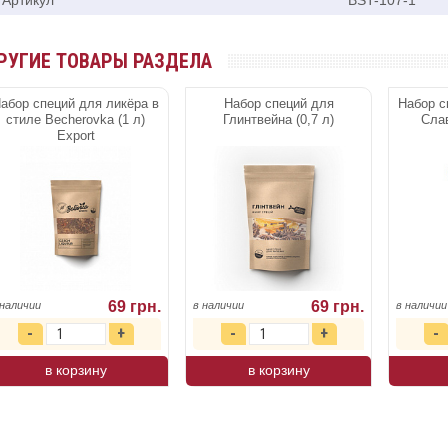
Артикул
BST-107-1
РУГИЕ ТОВАРЫ РАЗДЕЛА
абор специй для ликёра в
Набор специй для
Набор с
стиле Becherovka (1 л)
Глинтвейна (0,7 л)
Слав
Export
69 грн.
69 грн.
 наличии
в наличии
в наличии
в корзину
в корзину