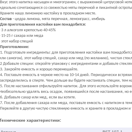
Вкус этого напитка насыщен и многогранен, с выраженной цитрусовой нот
идеально сочетающиеся со свежестью мяты перечной и пикантной остроты
Храните нашу лимонную настойку в прохладном месте.
Состав
- цедра лимона, мята перечная, лемонграсс, имбирь
Для приготовления настойки вам понадобится:
- 3 л алкоголя крепостью 40-45%
- 15-25 г сахара или меда
- этот набор специй
Приготовление:
1. Подготовьте ингредиенты: для приготовления настойки вам понадобитс
или самогон), этот набор специй, сахар или мед (по желанию), чистая стек
2 Добавьте специи: откройте упаковку с ингредиентами и добавьте стекля
3. Закройте емкость и хорошо перемешайте.
4. Поставьте емкость в черное место на 10-14 дней. Периодически встрях
распределились в спирте. Чем дольше вы будете настаивать специи, тем н
5. После настаивания отфильтруйте напиток. Для этого используйте воро
Необязательно удалять весь осадок, появившийся после настаивания, но е
6. Добавьте сахар или мед, если вы хотите.
7. После добавления сахара или меда, поставьте емкость с напитком в тем
Перелейте в другую чистую стеклянную емкость и храните в прохладном и
Технические характеристики: