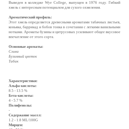
Выведен в колледже Wye College, выпущен в 1976 году. Гибкий
хмель с интересным потенциалом для сухого охмеления.
Ароматический профиль:
Этот хмель определяется древесными ароматами табачных листьев,
коньяка, баррикад и бобов тонка в сочетании с легкими ванильными
нотками. Ароматы бузины и цитрусовых усиливают общее вкусовое
впечатление от этого сорта.
Основные ароматы:
Слива
Бузинный цветок
Табак
Характеристики:
Альфа-кислоты:
8.5 - 13.5 %
Бета-кислоты:
4 - 5.7 %
Полифенолы:
-
Содержание масел:
1.2 - 1.8 ML/100G
Мирцен: