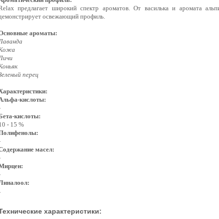
Relax предлагает широкий спектр ароматов. От василька и аромата альп
демонстрирует освежающий профиль.
Основные ароматы:
Лаванда
Кожа
Личи
Коньяк
Зеленый перец
Характеристики:
Альфа-кислоты:
-
Бета-кислоты:
10 - 15 %
Полифенолы:
-
Содержание масел:
-
Мирцен:
-
Линалоол:
-
Технические характеристики: