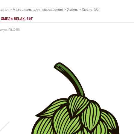
авная
>
Материалы для пивоварения
>
Хмель
>
Хмель, 50г
ХМEЛЬ RELAX, 50Г
икул: RLX-50