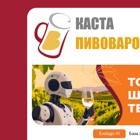
Enologic AI
База 