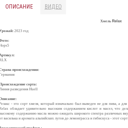
ОПИСАНИЕ
ВИДЕО
Хмель
Relax
Урожай:
2023 год
Фото:
Hops5
Артикул:
RLX
Страна происхождения:
Германия
Происхождение сорта:
Линия разведения Huell
Описание:
Релакс - это сорт хмеля, который изначально был выведен не для пива, а для
Relax обладает удивительно высоким содержанием кислот и масел, что дел
высокому содержанию масла можно ожидать широкого спектра различных вкус
от василька и аромата альпийских лугов до лемонграсса и гибискуса - этот с
Ароматический профиль: