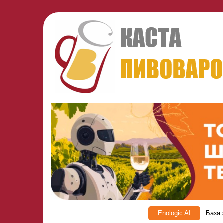
Enologic AI
База 