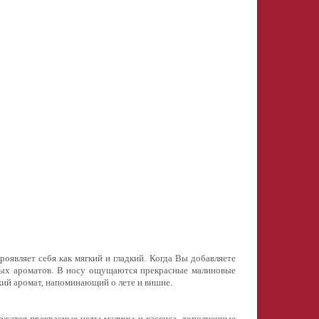
оявляет себя как мягкий и гладкий. Когда Вы добавляете
асных ароматов. В носу ощущаются прекрасные малиновые
кий аромат, напоминающий о лете и вишне.
ержатся прекрасные ноты малины и кассиса, дополненные