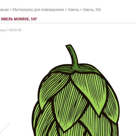
авная
>
Материалы для пивоварения
>
Хмель
>
Хмель, 50г
ХМEЛЬ MONROE, 50Г
икул: MON-50