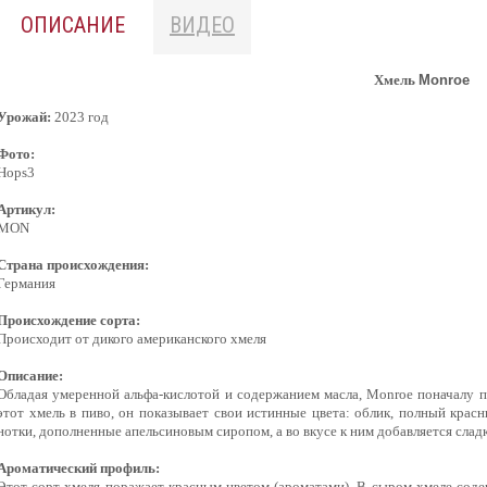
ОПИСАНИЕ
ВИДЕО
Хмель
Monroe
Урожай:
2023 год
Фото:
Hops3
Артикул:
MON
Страна происхождения:
Германия
Происхождение сорта:
Происходит от дикого американского хмеля
Описание:
Обладая умеренной альфа-кислотой и содержанием масла, Monroe поначалу пр
этот хмель в пиво, он показывает свои истинные цвета: облик, полный кр
нотки, дополненные апельсиновым сиропом, а во вкусе к ним добавляется слад
Ароматический профиль:
Этот сорт хмеля поражает красным цветом (ароматами). В сыром хмеле сод