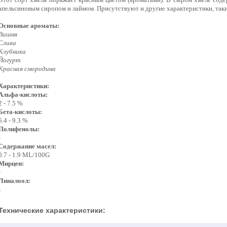
апельсиновым сиропом и лаймом. Присутствуют и другие характеристики, таки
Основные ароматы:
Вишня
Слива
Клубника
Йогурт
Красная смородина
Характеристики:
Альфа-кислоты:
2 - 7.5 %
Бета-кислоты:
5.4 - 9.3 %
Полифенолы:
-
Содержание масел:
0.7 - 1.9 ML/100G
Мирцен:
-
Линалоол:
-
Технические характеристики: