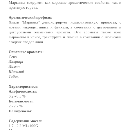
Марьинка содержит как хорошие ароматические свойства, так и
приятную горечь.
Ароматический профиль:
Хмель "Марынка" демонстрирует исключительную пряность, с
нотами лакрицы, аниса и фенхеля, в сочетании с цветочными и
цитрусовыми элементами аромата. Эти ароматы также ярко
выражены в ирисе, грейпфруте и лимоне в сочетании с нюансами
сладких плодов личи.
Основные ароматы:
Сено
Лакрица
Лимон
Шоколад
Табак
Характеристики:
Альфа-кислоты:
6.2 - 8.5 %
Бета-кислоты:
2 - 2.7 %
Полифенолы:
-
Содержание масел:
1.7 - 2.2 ML/100G