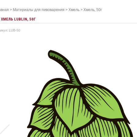
авная
>
Материалы для пивоварения
>
Хмель
>
Хмель, 50г
ХМEЛЬ LUBLIN, 50Г
икул: LUB-50