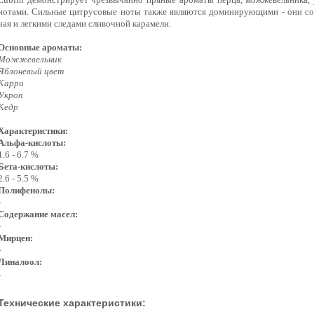
нотами. Сильные цитрусовые ноты также являются доминирующими - они с
чая и легкими следами сливочной карамели.
Основные ароматы:
Можжевельник
Яблоневый цвет
Карри
Укроп
Кедр
Характеристики:
Альфа-кислоты:
1.6 - 6.7 %
Бета-кислоты:
2.6 - 5.5 %
Полифенолы:
-
Содержание масел:
-
Мирцен:
-
Линалоол:
-
Технические характеристики: