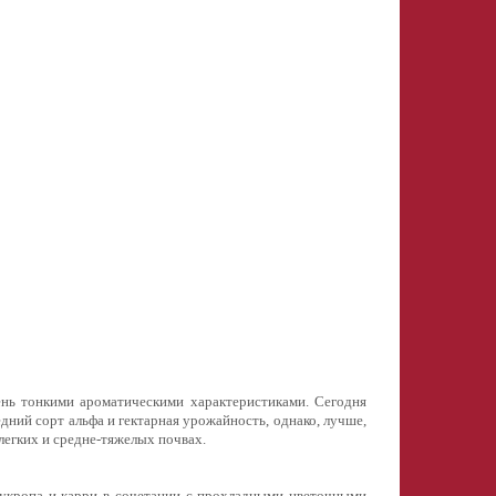
ень тонкими ароматическими характеристиками. Сегодня
ний сорт альфа и гектарная урожайность, однако, лучше,
легких и средне-тяжелых почвах.
 укропа и карри в сочетании с прохладными цветочными