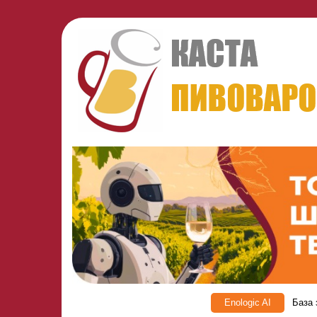
Enologic AI
База 