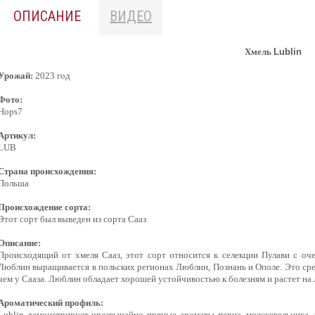
ОПИСАНИЕ
ВИДЕО
Хмель
Lublin
Урожай:
2023 год
Фото:
Hops7
Артикул:
LUB
Страна происхождения:
Польша
Происхождение сорта:
Этот сорт был выведен из сорта Сааз
Описание:
Происходящий от хмеля Сааз, этот сорт относится к селекции Пулави с оч
Люблин выращивается в польских регионах Люблин, Познань и Ополе. Это сред
чем у Сааза. Люблин обладает хорошей устойчивостью к болезням и растет на 
Ароматический профиль:
Lublin демонстрирует чрезвычайно пряные ароматы перца, можжевельника,