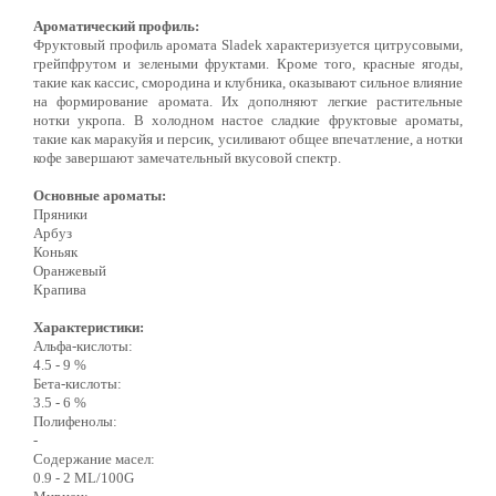
Ароматический профиль:
Фруктовый профиль аромата Sladek характеризуется цитрусовыми,
грейпфрутом и зелеными фруктами. Кроме того, красные ягоды,
такие как кассис, смородина и клубника, оказывают сильное влияние
на формирование аромата. Их дополняют легкие растительные
нотки укропа. В холодном настое сладкие фруктовые ароматы,
такие как маракуйя и персик, усиливают общее впечатление, а нотки
кофе завершают замечательный вкусовой спектр.
Основные ароматы:
Пряники
Арбуз
Коньяк
Оранжевый
Крапива
Характеристики:
Альфа-кислоты:
4.5 - 9 %
Бета-кислоты:
3.5 - 6 %
Полифенолы:
-
Содержание масел:
0.9 - 2 ML/100G