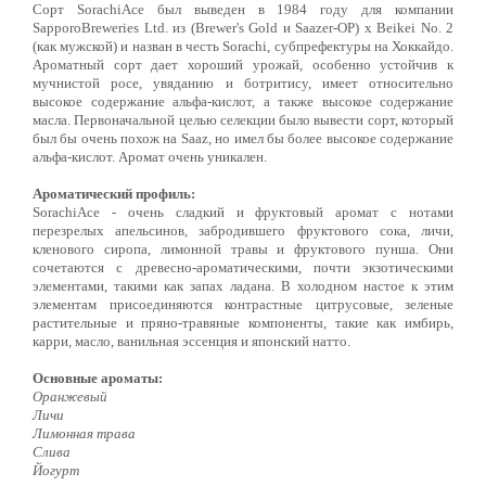
Сорт SorachiAce был выведен в 1984 году для компании
SapporoBreweries Ltd. из (Brewer's Gold и Saazer-OP) x Beikei No. 2
(как мужской) и назван в честь Sorachi, субпрефектуры на Хоккайдо.
Ароматный сорт дает хороший урожай, особенно устойчив к
мучнистой росе, увяданию и ботритису, имеет относительно
высокое содержание альфа-кислот, а также высокое содержание
масла. Первоначальной целью селекции было вывести сорт, который
был бы очень похож на Saaz, но имел бы более высокое содержание
альфа-кислот. Аромат очень уникален.
Ароматический профиль:
SorachiAce - очень сладкий и фруктовый аромат с нотами
перезрелых апельсинов, забродившего фруктового сока, личи,
кленового сиропа, лимонной травы и фруктового пунша. Они
сочетаются с древесно-ароматическими, почти экзотическими
элементами, такими как запах ладана. В холодном настое к этим
элементам присоединяются контрастные цитрусовые, зеленые
растительные и пряно-травяные компоненты, такие как имбирь,
карри, масло, ванильная эссенция и японский натто.
Основные ароматы:
Оранжевый
Личи
Лимонная трава
Слива
Йогурт