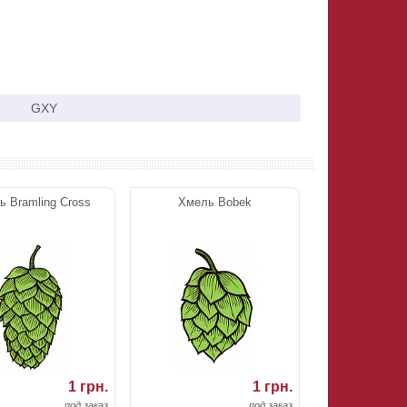
GXY
ь Bramling Cross
Хмель Bobek
1 грн.
1 грн.
под заказ
под заказ