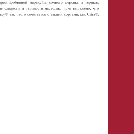
&quot;пробивной маракуйи,
сочного персика и терпких
ие сладости и терпкости настолько ярко выражено, что
axy® так часто сочетается с такими
сортами, как Citra®,