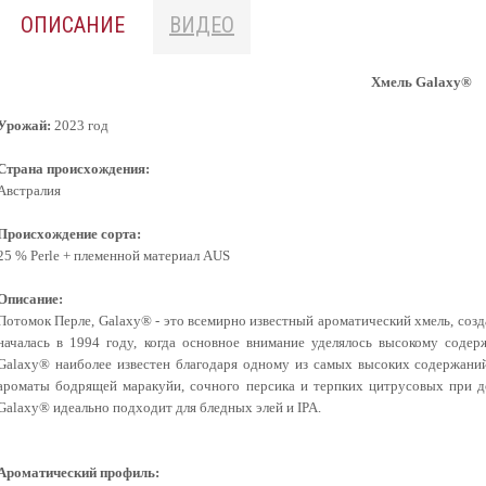
ОПИСАНИЕ
ВИДЕО
Хмель
Galaxy®
Урожай:
2023 год
Страна происхождения:
Австралия
Происхождение сорта:
25 % Perle + племенной материал AUS
Описание:
Потомок Перле, Galaxy® - это всемирно известный ароматический хмель, со
началась в 1994 году, когда основное
внимание уделялось высокому содер
Galaxy® наиболее известен благодаря одному из самых высоких содержан
ароматы бодрящей маракуйи,
сочного персика и терпких цитрусовых при д
Galaxy® идеально подходит для бледных элей и IPA.
Ароматический профиль: