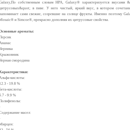
Galaxy,По собственным словам HPA, Galaxy® характеризуется вкусами 
цитрусовых&quot; в пиве. У него чистый, яркий вкус, в котором
сочетан
напоминает сами свежие,
созревшие на солнце фрукты. Именно поэтому Gal
Mosaic® и Simcoe®, прекрасно дополняя их цитрусовые свойства.
Основные ароматы:
Персик
Ананас
Черника
Крыжовник
Черная смородина
Характеристики:
Альфа-кислоты:
12.3 - 19.8 %
Бета-кислоты:
5.7 - 9.9 %
Полифенолы:
-
Содержание масел:
-
Мирцен:
32 - 56 %