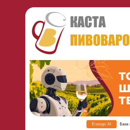
Enologic AI
База 