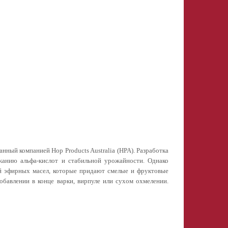
зданный
компанией Hop Products Australia (HPA). Разработка
жанию альфа-кислот и стабильной урожайности.
Однако
ий
эфирных масел, которые придают смелые и фруктовые
обавлении в конце варки, вирпуле или сухом
охмелении.