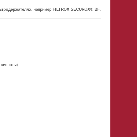
ьтродержателях
, например
FILTROX SECUROX® BF
.
 кислоты)