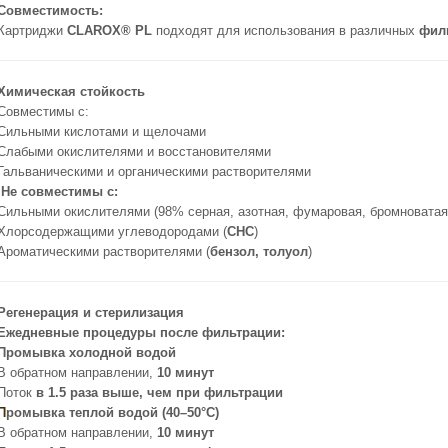
Совместимость:
Картриджи
CLAROX® PL
подходят для использования в различных
фил
Химическая стойкость
Совместимы с:
Сильными кислотами и щелочами
Слабыми окислителями и восстановителями
Гальваническими и органическими растворителями
Не совместимы с:
Сильными окислителями (98% серная, азотная, фумаровая, бромноватая
Хлорсодержащими углеводородами (
CHC
)
Ароматическими растворителями (
бензол, толуол
)
Регенерация и стерилизация
Ежедневные процедуры после фильтрации:
Промывка холодной водой
В обратном направлении,
10 минут
Поток
в 1.5 раза выше, чем при фильтрации
П
ромывка теплой водой (40–50°C)
В обратном направлении,
10 минут