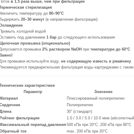
Поток
в 1.5 раза выше, чем при фильтрации
Термическая стерилизация
Увеличить температуру до
80–90°C
Выдержать
20–30 минут
(в направлении фильтрации)
Охлаждение
Промыть холодной водой
Оставить под давлением
1 бар
до следующего использования
Щелочная промывка (опционально)
Допускается промывка
2% раствором NaOH
при
температуре до 60°C
Важно!
Для промывки используйте воду,
не содержащую известь и ржавчину
.
Рекомендуется предварительная фильтрация воды картриджами с таким 
Технические характеристики
Параметр
Значение
Материал
Плиссированный полипропилен
Сердечник
Полипропилен
Длина
30” (стандарт)
Рейтинг фильтрации
1.0 / 3.0 / 5.0 / 10.0 мкм (абсолютный
Максимальный перепад давления
500 кПа при 20°C, 200 кПа при 80°C
Обратный ток
max. 200 кПа при 20°C