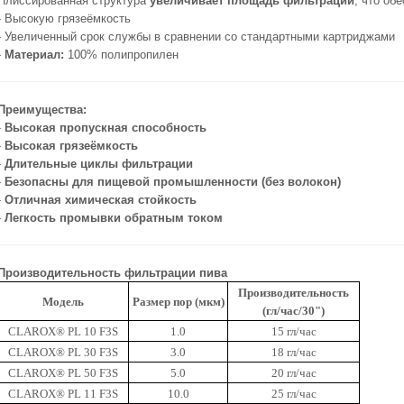
Плиссированная структура
увеличивает площадь фильтрации
, что об
- Высокую грязеёмкость
- Увеличенный срок службы в сравнении со стандартными картриджами
-
Материал:
100% полипропилен
Преимущества:
-
Высокая пропускная способность
-
Высокая грязеёмкость
-
Длительные циклы фильтрации
-
Безопасны для пищевой промышленности (без волокон)
-
Отличная химическая стойкость
-
Легкость промывки обратным током
Производительность фильтрации пива
Производительность
Модель
Размер пор (мкм)
(гл/час/30")
CLAROX® PL 10 F3S
1.0
15 гл/час
CLAROX® PL 30 F3S
3.0
18 гл/час
CLAROX® PL 50 F3S
5.0
20 гл/час
CLAROX® PL 11 F3S
10.0
25 гл/час