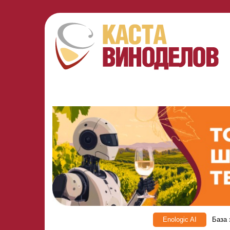
Enologic AI
База 