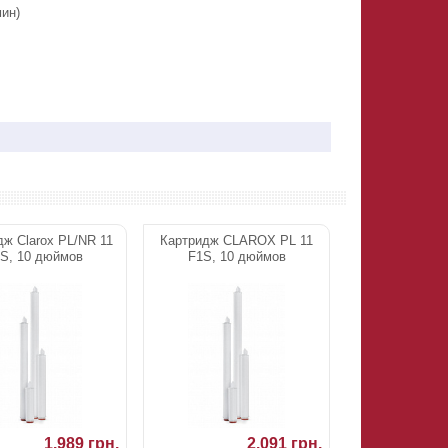
мин)
дж Clarox PL/NR 11
Картридж CLAROX PL 11
S, 10 дюймов
F1S, 10 дюймов
1.989 грн.
2.091 грн.