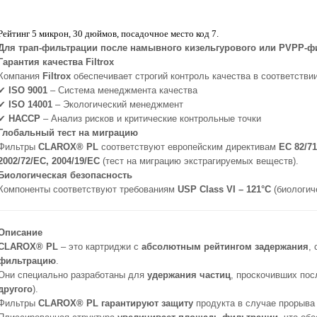
Рейтинг 5 микрон, 30 дюймов, посадочное место код 7.
Для трап-фильтрации после намывного кизельгурового или PVPP-ф
Гарантия качества Filtrox
Компания
Filtrox
обеспечивает строгий контроль качества в соответств
✔
ISO 9001
– Система менеджмента качества
✔
ISO 14001
– Экологический менеджмент
✔
HACCP
– Анализ рисков и критические контрольные точки
Глобальный тест на миграцию
Фильтры
CLAROX® PL
соответствуют европейским директивам
ЕС 82/71
2002/72/EC, 2004/19/EC
(тест на миграцию экстрагируемых веществ).
Биологическая безопасность
Компоненты соответствуют требованиям
USP Class VI – 121°C
(биологич
Описание
CLAROX® PL
– это картриджи с
абсолютным рейтингом задержания
,
фильтрацию
.
Они специально разработаны для
удержания частиц
, проскочивших пос
другого
).
Фильтры
CLAROX® PL
гарантируют защиту
продукта в случае прорыва