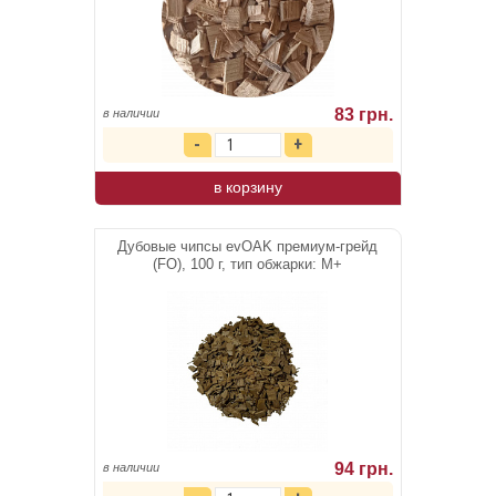
Дубовые Чипсы evOAK / Классика,
французский дуб, необжаренные 100 гр
83 грн.
в наличии
в корзину
Дубовые чипсы evOAK премиум-грейд
(FO), 100 г, тип обжарки: М+