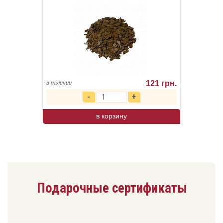
в корзину
Дубовые чипсы evOAK премиум-грейд,
100 г, тип обжарки: Специи
121 грн.
в наличии
в корзину