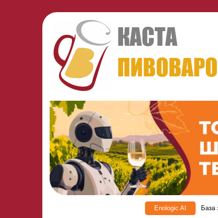
Enologic AI
База 