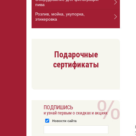
пива
Розлив, мойка, укупорка,
этикеровка
Подарочные
сертификаты
ПОДПИШИСЬ
и узнай первым о скидках и акциях
Новости сайта