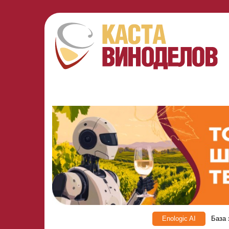
Enologic AI
База 