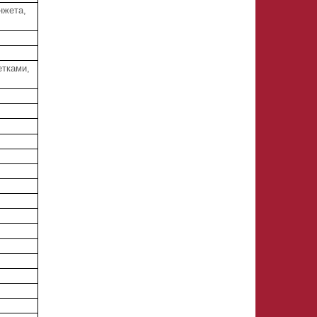
нжета,
етками,