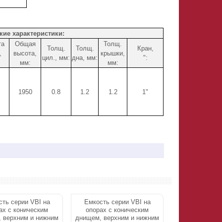
кие характеристики:
та
Общая
Толщ.
Толщ.
Толщ.
Кран,
,
высота,
крышки,
цил., мм:
дна, мм:
":
мм:
мм:
1950
0.8
1.2
1.2
1"
ть серии VBI на
Емкость серии VBI на
ах с коническим
опорах с коническим
 верхним и нижним
днищем, верхним и нижним