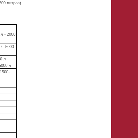
емкостей объемом от 1500 литров).
л - 2000
 - 5000
0 л
5000 л
1500-