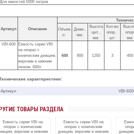
Для емкостей 5000 литров
Техничес
Высота
Кол-во
Высо
Артикул
Описание
Объем,
Диам.,
цил.,
опор,
опор
л:
мм:
мм:
шт:
мм:
VBI-600
Емкость серии VBI
на опорах с
коническим днищем,
600
800
1250
3
400
верхним и нижним
люком, 600л
Технические характеристики:
Артикул
VBI-600
РУГИЕ ТОВАРЫ РАЗДЕЛА
Емкость серии VBI на
Емкость серии VBI на
Емкос
опорах с коническим
опорах с коническим
опор
нищем, верхним и нижним
днищем, верхним и нижним
днищем,