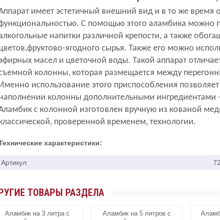
Аппарат имеет эстетичный внешний вид и в то же время
функциональностью. С помощью этого аламбика можно 
алкогольные напитки различной крепости, а также обогащ
цветов,фруктово-ягодного сырья. Также его можно испол
эфирных масел и цветочной воды. Такой аппарат отличае
съемной колонны, которая размещается между перегон
Именно использование этого приспособления позволяет у
наполнении колонны дополнительными ингредиентами – 
Аламбик с колонной изготовлен вручную из кованой мед
классической, проверенной временем, технологии.
Технические характеристики:
Артикул
7
РУГИЕ ТОВАРЫ РАЗДЕЛА
Аламбик на 3 литра с
Аламбик на 5 литров с
Аламб