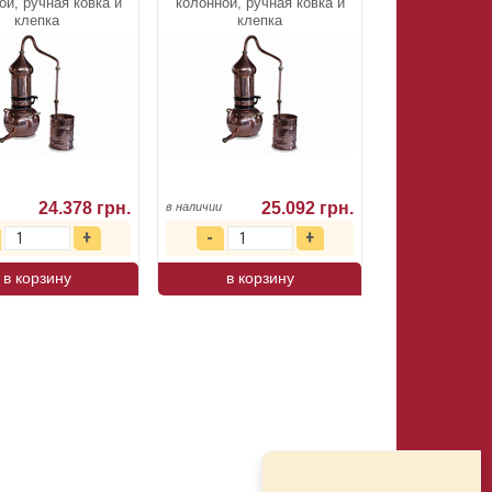
ой, ручная ковка и
колонной, ручная ковка и
клепка
клепка
24.378 грн.
25.092 грн.
в наличии
в корзину
в корзину