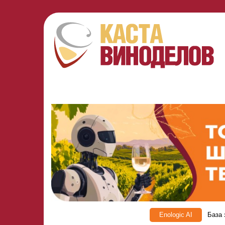
Enologic AI
База 