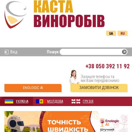
UA
RU
Вхід
Пошук
+38
050 392 11 92
Залиште телефон та
ми Вам передзвонимо
ENOLOGIC AI
ЗАМОВИТИ ДЗВІНОК
УКРАЇНА
МОЛДОВА
ГРУЗІЯ