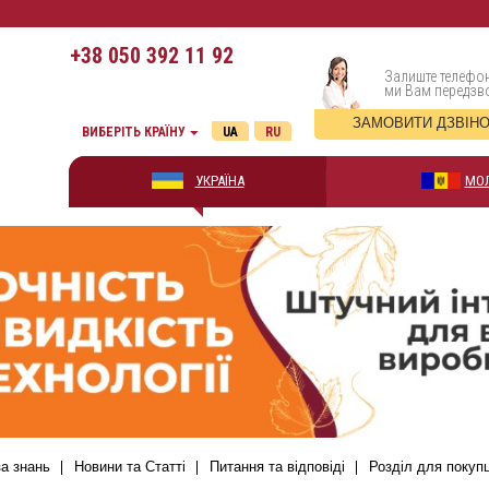
+38
050 392 11 92
Залиште телефон
ми Вам передз
ЗАМОВИТИ ДЗВІН
ВИБЕРІТЬ КРАЇНУ
UA
RU
УКРАЇНА
МО
а знань
Новини та Статті
Питання та відповіді
Розділ для покуп