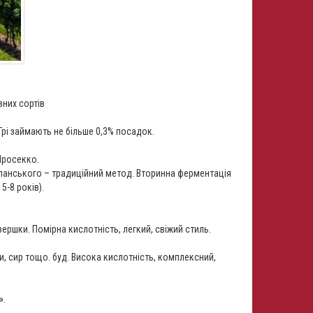
них сортів
Грі займають не більше 0,3% посадок.
 Просекко.
анського – традиційний метод. Вторинна ферментація
5-8 років).
 вершки. Помірна кислотність, легкий, свіжий стиль.
би, сир тощо. буд. Висока кислотність, комплексний,
».