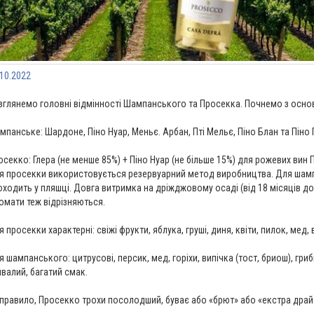
.10.2022
зглянемо головні відмінності Шампанського та Просекка. Почнемо з основ
мпанське: Шардоне, Піно Нуар, Меньє. Арбан, Пті Мельє, Піно Блан та Піно 
осекко: Глера (не менше 85%) + Піно Нуар (не більше 15%) для рожевих вин
я просекки використовується резервуарний метод виробництва. Для шамп
оходить у пляшці. Довга витримка на дріжджовому осаді (від 18 місяців до 
омати теж відрізняються.
 просекки характерні: свіжі фрукти, яблука, груші, диня, квіти, пилок, мед,
я шампанського: цитрусові, персик, мед, горіхи, випічка (тост, бриош), гри
ивалий, багатий смак.
 правило, Просекко трохи посолодший, буває або «брют» або «екстра драй