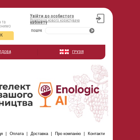
Увійти до особистого
Реєстрація нового користувача
 та
кабінету
вонимо
ПОШУК
ОК
ЛДОВА
ГРУЗІЯ
ця
Оплата
Доставка
Про компанію
Контакти