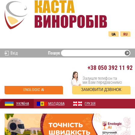
UA
RU
Вхід
Пошук
+38
050 392 11 92
Залиште телефон та
ми Вам передзвонимо
ENOLOGIC AI
ЗАМОВИТИ ДЗВІНОК
УКРАЇНА
МОЛДОВА
ГРУЗІЯ