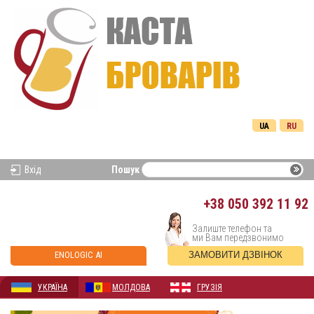
UA
RU
Вхід
Пошук
+38
050 392 11 92
Залиште телефон та
ми Вам передзвонимо
ENOLOGIC AI
ЗАМОВИТИ ДЗВІНОК
УКРАЇНА
МОЛДОВА
ГРУЗІЯ