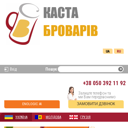
UA
RU
Вхід
Пошук
+38
050 392 11 92
Залиште телефон та
ми Вам передзвонимо
ENOLOGIC AI
ЗАМОВИТИ ДЗВІНОК
УКРАЇНА
МОЛДОВА
ГРУЗІЯ