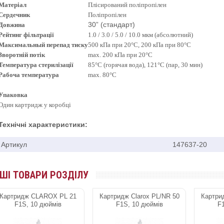
Матер
іал
Плісирований поліпропілен
Сердечник
Поліпропілен
30” (стандарт)
Д
овжина
Рейтинг ф
ільтрації
1.0 / 3.0 / 5.0 / 10.0 мкм (абсолютний)
Максимальный перепад
тиску
500 кПа при 20°C, 200 кПа при 80°C
Зворотній потік
max. 200 кПа при 20°C
Температура стерил
ізації
85°C (горячая вода), 121°C (пар, 30 мин)
Рабоча температура
max. 80°C
Упаковка
Один картридж у коробці
Технічні характеристики:
Артикул
147637-20
НШІ ТОВАРИ РОЗДІЛУ
Картридж CLAROX PL 21
Картридж Clarox PL/NR 50
Картри
F1S, 10 дюймів
F1S, 10 дюймів
F1