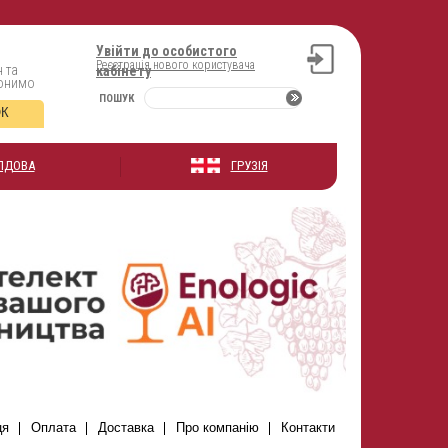
Увійти до особистого
Реєстрація нового користувача
 та
кабінету
вонимо
ПОШУК
ОК
ЛДОВА
ГРУЗІЯ
ця
Оплата
Доставка
Про компанію
Контакти