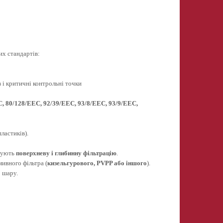
их стандартів:
в і критичні контрольні точки
, 80/128/EEC, 92/39/EEC, 93/8/EEC, 93/9/EEC,
пластиків).
нують
поверхневу і глибинну фільтрацію
.
мивного фільтра (
кизельгурового, PVPP або іншого
).
 шару.