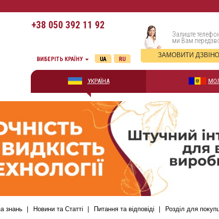
+38
050 392 11 92
Залиште телефон
ми Вам передз
ЗАМОВИТИ ДЗВІН
ВИБЕРІТЬ КРАЇНУ
UA
RU
УКРАЇНА
МО
а знань
Новини та Статті
Питання та відповіді
Розділ для покуп