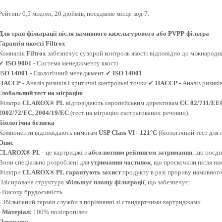
Рейтинг 0,5 мікрон, 20 дюймів, посадкове місце код 7.
Для трап-фільтрації після намивного кизельгурового або PVPP-фільтра
Гарантія якості Filtrox
Компанія
Filtrox
забезпечує суворий контроль якості відповідно до міжнародн
✔
ISO 9001
- Система менеджменту якості
ISO 14001
- Екологічний менеджмент ✔
ISO 14001
HACCP
- Аналіз ризиків і критичні контрольні точки ✔
HACCP
- Аналіз ризикі
Глобальний тест на міграцію
Фільтри
CLAROX® PL
відповідають європейським директивам
ЄС 82/711/EEC
2002/72/EC, 2004/19/EC
(тест на міграцію екстрагованих речовин).
Біологічна безпека
Компоненти відповідають вимогам
USP Class VI - 121°C
(біологічний тест для 
Опис
CLAROX® PL
- це картриджі з
абсолютним рейтингом затримання
, що поєд
Вони спеціально розроблені для
утримання частинок
, що проскочили після на
Фільтри
CLAROX® PL
гарантують захист
продукту в разі прориву намивного
Плісирована структура
збільшує площу фільтрації
, що забезпечує:
- Високу брудоємність
- Збільшений термін служби в порівнянні зі стандартними картриджами
-
Матеріал:
100% поліпропілен
Переваги: