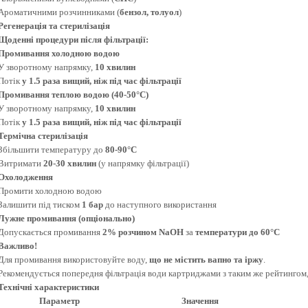
Ароматичними розчинниками (
бензол, толуол
)
Регенерація та стерилізація
Щоденні процедури після фільтрації:
Промивання холодною водою
У зворотному напрямку,
10 хвилин
Потік
у 1.5 раза вищий, ніж під час фільтрації
Промивання теплою водою (40-50°C)
У зворотному напрямку,
10 хвилин
Потік
у 1.5 раза вищий, ніж під час фільтрації
Термічна стерилізація
Збільшити температуру до
80-90°C
Витримати
20-30 хвилин
(у напрямку фільтрації)
Охолодження
Промити холодною водою
Залишити під тиском
1 бар
до наступного використання
Лужне промивання (опціонально)
Допускається промивання
2% розчином NaOH
за
температури до 60°C
Важливо!
Для промивання використовуйте воду,
що не містить вапно та іржу
.
Рекомендується попередня фільтрація води картриджами з таким же рейтингом,
Технічні характеристики
Параметр
Знач
ення