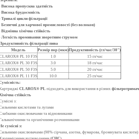
-
Висока пропускна здатність
-
Висока брудоємність
-
Тривалі цикли фільтрації
-
Безпечні для харчової промисловості (без волокон)
-
Відмінна хімічна стійкість
-
Легкість промивання зворотним струмом
Продуктивність фільтрації пива
Модель
Р
озмір
пор (мкм)
Про
дуктивність
(гл/час/30")
CLAROX® PL 10 F3S
1.0
15 гл/час
CLAROX® PL 30 F3S
3.0
18 гл/час
CLAROX® PL 50 F3S
5.0
20 гл/час
CLAROX® PL 11 F3S
10.0
25 гл/час
Сумісність
:
Картриджі
CLAROX® PL
підходять для використання в різних
фільтротрима
Хімічна стійкість
Сумісні з:
Сильними кислотами та лугами
Слабкими окислювачами та відновниками
Гальванічними та органічними розчинниками
Не сумісні з:
Сильними окислювачами (98% сірчана, азотна, фумарова, бромнувата кислоти)
Хлорвмісними вуглеводнями (
CHC
)