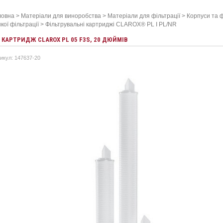
ловна
>
Матеріали для виноробства
>
Матеріали для фільтрації
>
Корпуси та ф
кої фільтрації
>
Фільтрувальні картриджі CLAROX® PL І PL/NR
КАРТРИДЖ CLAROX PL 05 F3S, 20 ДЮЙМІВ
икул: 147637-20