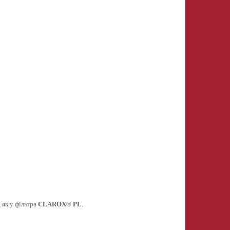
 як у фільтра
CLAROX® PL
.