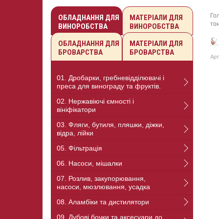
Го
ОБЛАДНАННЯ ДЛЯ
МАТЕРІАЛИ ДЛЯ
тон
ВИНОРОБСТВА
ВИНОРОБСТВА
ОБЛАДНАННЯ ДЛЯ
МАТЕРІАЛИ ДЛЯ
БРОВАРСТВА
БРОВАРСТВА
Арт
01. Дробарки, гребневідділювачі і
преса для винограду та фруктів.
02. Нержавіючі ємності і
вініфікатори
03. Фляги, бутиля, пляшки, діжки,
відра, лійки
05. Фільтрація
06. Насоси, мішалки
07. Розлив, закупорювання,
насоси, мюзлювання, усадка
08. Аламбіки та дистилятори
09. Дубові бочки та аксесуари до