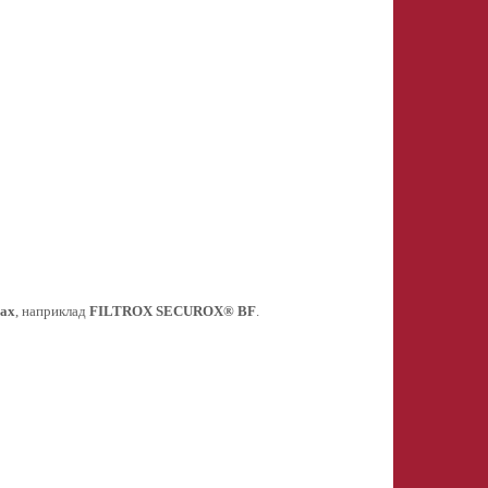
чах
, наприклад
FILTROX SECUROX® BF
.